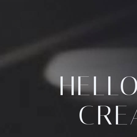
HELL
CREA